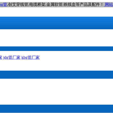
bg管
,创艾穿线管,电缆桥架,金属软管,铁线盒等产品及配件！
网站
家
jdg管厂家
kbg管厂家