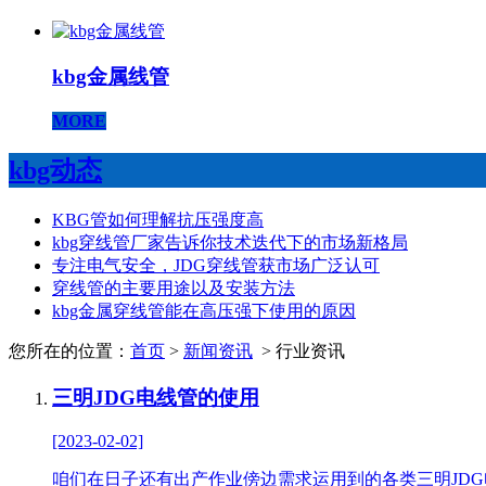
kbg金属线管
MORE
kbg动态
KBG管如何理解抗压强度高
kbg穿线管厂家告诉你技术迭代下的市场新格局
专注电气安全，JDG穿线管获市场广泛认可
穿线管的主要用途以及安装方法
kbg金属穿线管能在高压强下使用的原因
您所在的位置：
首页
>
新闻资讯
> 行业资讯
三明JDG电线管的使用
[2023-02-02]
咱们在日子还有出产作业傍边需求运用到的各类三明JD