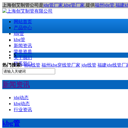
上海创艾制管公司是
jdg管厂家
,
kbg管厂家
,提供
福州jdg管
,
福建k
网站首页
产品中心
jdg管
kbg管
新闻资讯
荣誉资质
$
关于我们
联系我们
热门搜索:
kbg线管
福州kbg穿线管厂家
jdg线管
福建jdg线管厂
新闻资讯
jdg动态
kbg动态
行业资讯
kbg管