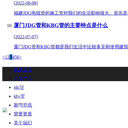
[2022-08-08]
福建JDG电线管的施工管对我们的生活影响很大。首先是
厦门JDG管和KBG管的主要特点是什么
[2022-07-07]
厦门JDG管和KBG管都是我们生活中比较多见和使用建
<
1
2
3
4
5
6
>
网站首页
产品中心
联系我们
Contact
jdg管
kbg管
联系人：梁先生
新闻资讯
电话：18006901992/18006901993
荣誉资质
地址：福州闽侯县林森大道青口钢材市场A区3-7门
关于我们