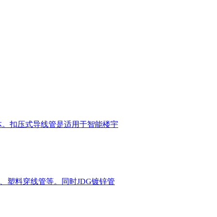
导体。扣压式导线管是适用于智能楼宇
、塑料穿线管等。同时JDG镀锌管