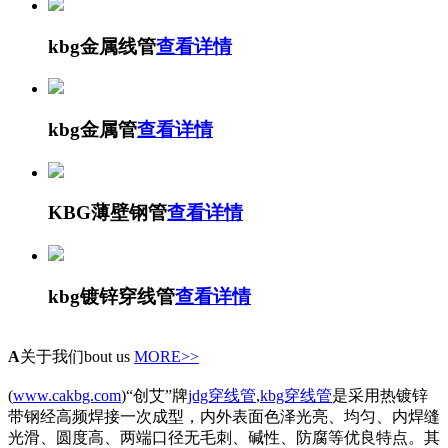
kbg金属线管
查看详情
kbg金属管
查看详情
KBG薄壁钢管
查看详情
kbg镀锌穿线管
查看详情
A
关于我们
bout us
MORE>>
(
www.cakbg.com
)“创艾”牌
jdg穿线管
,
kbg穿线管
是采用热镀锌
带钢经高频焊接一次成型，内外表面色泽光亮、均匀、内焊缝
光滑、圆度高、两端口径无毛刺、碱性、防腐等优良特点。其