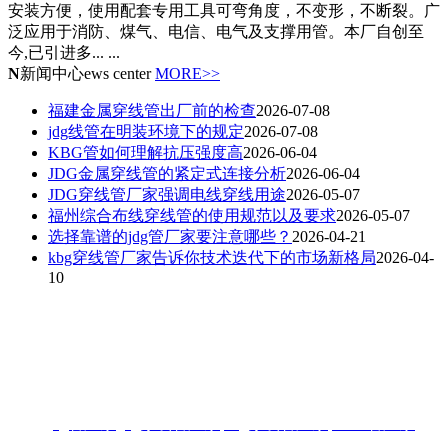
安装方便，使用配套专用工具可弯角度，不变形，不断裂。广
泛应用于消防、煤气、电信、电气及支撑用管。本厂自创至
今,已引进多... ...
N
新闻中心
ews center
MORE>>
福建金属穿线管出厂前的检查
2026-07-08
jdg线管在明装环境下的规定
2026-07-08
KBG管如何理解抗压强度高
2026-06-04
JDG金属穿线管的紧定式连接分析
2026-06-04
JDG穿线管厂家强调电线穿线用途
2026-05-07
福州综合布线穿线管的使用规范以及要求
2026-05-07
选择靠谱的jdg管厂家要注意哪些？
2026-04-21
kbg穿线管厂家告诉你技术迭代下的市场新格局
2026-04-
10
联系人：梁先生
电话：18006901992/18006901993
地址：福州闽侯县林森大道青口钢材市场A区3-7门
热搜:
jdg管厂家
,
jdg穿线管厂家
,
kbg穿线管厂家
,
KBG管厂家