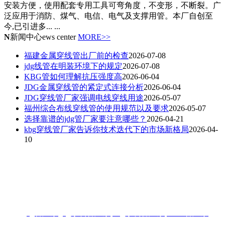
安装方便，使用配套专用工具可弯角度，不变形，不断裂。广
泛应用于消防、煤气、电信、电气及支撑用管。本厂自创至
今,已引进多... ...
N
新闻中心
ews center
MORE>>
福建金属穿线管出厂前的检查
2026-07-08
jdg线管在明装环境下的规定
2026-07-08
KBG管如何理解抗压强度高
2026-06-04
JDG金属穿线管的紧定式连接分析
2026-06-04
JDG穿线管厂家强调电线穿线用途
2026-05-07
福州综合布线穿线管的使用规范以及要求
2026-05-07
选择靠谱的jdg管厂家要注意哪些？
2026-04-21
kbg穿线管厂家告诉你技术迭代下的市场新格局
2026-04-
10
联系人：梁先生
电话：18006901992/18006901993
地址：福州闽侯县林森大道青口钢材市场A区3-7门
热搜:
jdg管厂家
,
jdg穿线管厂家
,
kbg穿线管厂家
,
KBG管厂家