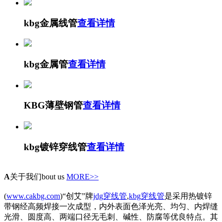
kbg金属线管
查看详情
kbg金属管
查看详情
KBG薄壁钢管
查看详情
kbg镀锌穿线管
查看详情
A
关于我们
bout us
MORE>>
(
www.cakbg.com
)“创艾”牌
jdg穿线管
,
kbg穿线管
是采用热镀锌
带钢经高频焊接一次成型，内外表面色泽光亮、均匀、内焊缝
光滑、圆度高、两端口径无毛刺、碱性、防腐等优良特点。其