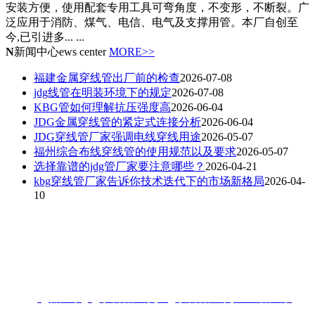
安装方便，使用配套专用工具可弯角度，不变形，不断裂。广
泛应用于消防、煤气、电信、电气及支撑用管。本厂自创至
今,已引进多... ...
N
新闻中心
ews center
MORE>>
福建金属穿线管出厂前的检查
2026-07-08
jdg线管在明装环境下的规定
2026-07-08
KBG管如何理解抗压强度高
2026-06-04
JDG金属穿线管的紧定式连接分析
2026-06-04
JDG穿线管厂家强调电线穿线用途
2026-05-07
福州综合布线穿线管的使用规范以及要求
2026-05-07
选择靠谱的jdg管厂家要注意哪些？
2026-04-21
kbg穿线管厂家告诉你技术迭代下的市场新格局
2026-04-
10
联系人：梁先生
电话：18006901992/18006901993
地址：福州闽侯县林森大道青口钢材市场A区3-7门
热搜:
jdg管厂家
,
jdg穿线管厂家
,
kbg穿线管厂家
,
KBG管厂家