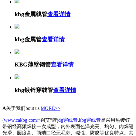
kbg金属线管
查看详情
kbg金属管
查看详情
KBG薄壁钢管
查看详情
kbg镀锌穿线管
查看详情
A
关于我们
bout us
MORE>>
(
www.cakbg.com
)“创艾”牌
jdg穿线管
,
kbg穿线管
是采用热镀锌
带钢经高频焊接一次成型，内外表面色泽光亮、均匀、内焊缝
光滑、圆度高、两端口径无毛刺、碱性、防腐等优良特点。其