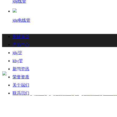
jdg线管
jdg电线管
网站首页
产品中心
联系我们
Contact
jdg管
kbg管
联系人：梁先生
新闻资讯
电话：18006901992/18006901993
荣誉资质
地址：福州闽侯县林森大道青口钢材市场A区3-7门
关于我们
联系我们
主营：
jdg管厂家
,
jdg穿线管厂家
,
kbg穿线管
厂家
,
KBG
沪ICP备