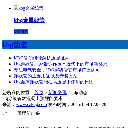
kbg金属线管
MORE
kbg动态
KBG管如何理解抗压强度高
kbg穿线管厂家告诉你技术迭代下的市场新格局
专注电气安全，JDG穿线管获市场广泛认可
穿线管的主要用途以及安装方法
kbg金属穿线管能在高压强下使用的原因
您所在的位置：
首页
>
新闻资讯
> jdg动态
jdg穿线管对混凝土预埋的要求
来源：
www.cakbg.com
发布时间：2025/12/4 17:06:20
## 一、预埋前准备