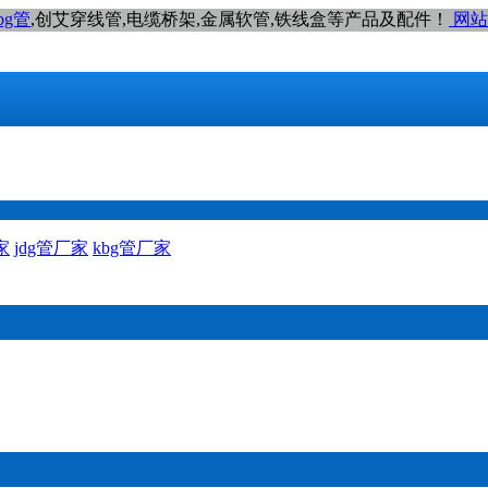
bg管
,创艾穿线管,电缆桥架,金属软管,铁线盒等产品及配件！
网站
家
jdg管厂家
kbg管厂家