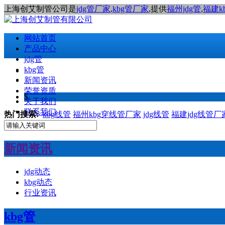
上海创艾制管公司是
jdg管厂家
,
kbg管厂家
,提供
福州jdg管
,
福建k
网站首页
产品中心
jdg管
kbg管
新闻资讯
荣誉资质
$
关于我们
联系我们
热门搜索:
kbg线管
福州kbg穿线管厂家
jdg线管
福建jdg线管厂
新闻资讯
jdg动态
kbg动态
行业资讯
kbg管