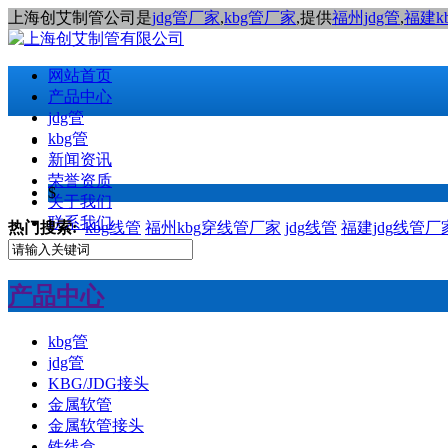
上海创艾制管公司是
jdg管厂家
,
kbg管厂家
,提供
福州jdg管
,
福建k
网站首页
产品中心
jdg管
kbg管
新闻资讯
荣誉资质
$
关于我们
联系我们
热门搜索:
kbg线管
福州kbg穿线管厂家
jdg线管
福建jdg线管厂
产品中心
kbg管
jdg管
KBG/JDG接头
金属软管
金属软管接头
铁线盒