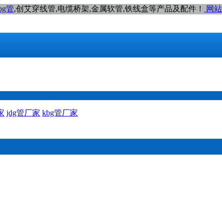
bg管
,创艾穿线管,电缆桥架,金属软管,铁线盒等产品及配件！
网站
家
jdg管厂家
kbg管厂家