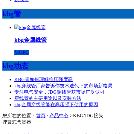
kbg管
kbg金属线管
MORE
kbg动态
KBG管如何理解抗压强度高
kbg穿线管厂家告诉你技术迭代下的市场新格局
专注电气安全，JDG穿线管获市场广泛认可
穿线管的主要用途以及安装方法
kbg金属穿线管能在高压强下使用的原因
您所在的位置：
首页
>
产品中心
>
KBG/JDG接头
弹簧式弯簧器