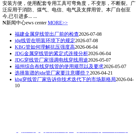
安装方便，使用配套专用工具可弯角度，不变形，不断裂。广
泛应用于消防、煤气、电信、电气及支撑用管。本厂自创至
今,已引进多... ...
N
新闻中心
ews center
MORE>>
福建金属穿线管出厂前的检查
2026-07-08
jdg线管在明装环境下的规定
2026-07-08
KBG管如何理解抗压强度高
2026-06-04
JDG金属穿线管的紧定式连接分析
2026-06-04
JDG穿线管厂家强调电线穿线用途
2026-05-07
福州综合布线穿线管的使用规范以及要求
2026-05-07
选择靠谱的jdg管厂家要注意哪些？
2026-04-21
kbg穿线管厂家告诉你技术迭代下的市场新格局
2026-04-
10
联系人：梁先生
电话：18006901992/18006901993
地址：福州闽侯县林森大道青口钢材市场A区3-7门
热搜:
jdg管厂家
,
jdg穿线管厂家
,
kbg穿线管厂家
,
KBG管厂家