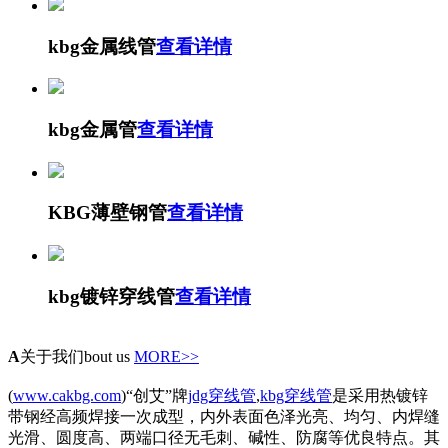
kbg金属线管
查看详情
kbg金属管
查看详情
KBG薄壁钢管
查看详情
kbg镀锌穿线管
查看详情
A
关于我们
bout us
MORE>>
(
www.cakbg.com
)“创艾”牌
jdg穿线管
,
kbg穿线管
是采用热镀锌
带钢经高频焊接一次成型，内外表面色泽光亮、均匀、内焊缝
光滑、圆度高、两端口径无毛刺、碱性、防腐等优良特点。其