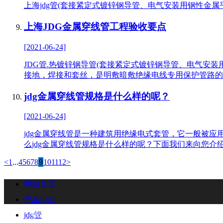
上海jdg管(套接紧定式镀锌钢导管、电气安装用钢性金
上海JDG金属穿线管工程验收要点
[2021-06-24]
JDG管.热镀锌钢导管(套接紧定式镀锌钢导管、电气安
接地，焊接和套丝，是明敷暗敷绝缘电线专用保护管路的
jdg金属穿线管规格是什么样的呢？
[2021-06-24]
jdg金属穿线管是一种建筑用绝缘电式套管，它一般被
么jdg金属穿线管规格是什么样的呢？下面我们来向您介
<
1
...
4
5
6
7
8
9
10
11
12
>
网站首页
产品中心
联系我们
Contact
jdg管