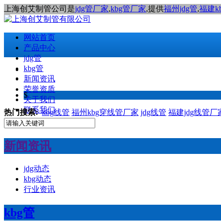
上海创艾制管公司是
jdg管厂家
,
kbg管厂家
,提供
福州jdg管
,
福建k
网站首页
产品中心
jdg管
kbg管
新闻资讯
荣誉资质
$
关于我们
联系我们
热门搜索:
kbg线管
福州kbg穿线管厂家
jdg线管
福建jdg线管厂
新闻资讯
jdg动态
kbg动态
行业资讯
kbg管