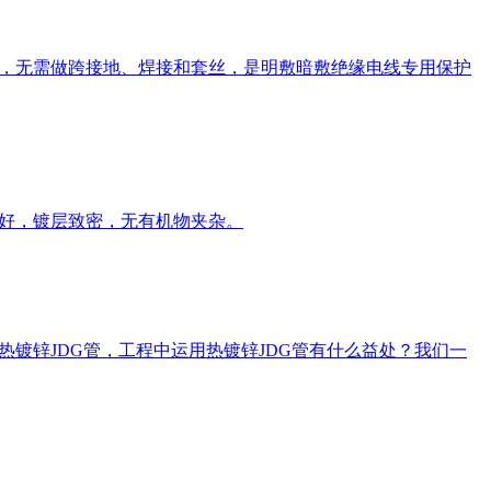
路，无需做跨接地、焊接和套丝，是明敷暗敷绝缘电线专用保护
力好，镀层致密，无有机物夹杂。
镀锌JDG管，工程中运用热镀锌JDG管有什么益处？我们一