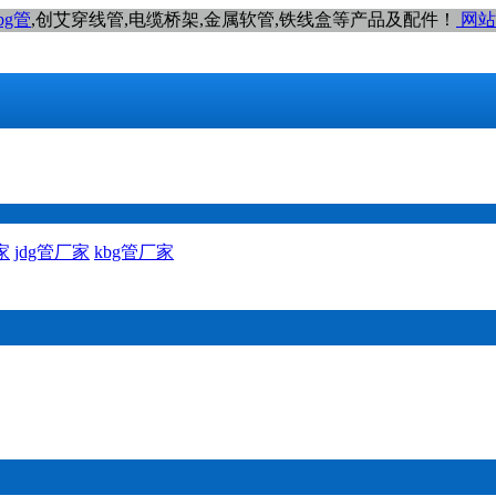
bg管
,创艾穿线管,电缆桥架,金属软管,铁线盒等产品及配件！
网站
家
jdg管厂家
kbg管厂家