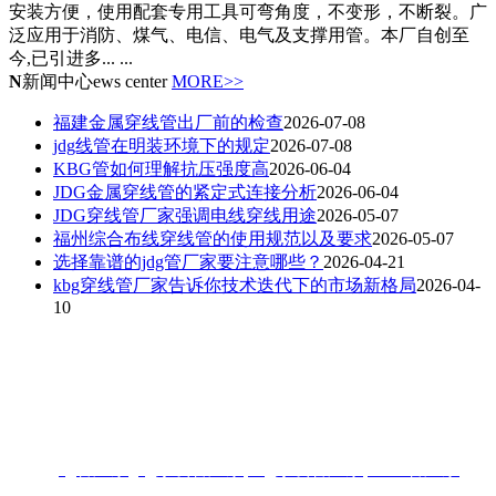
安装方便，使用配套专用工具可弯角度，不变形，不断裂。广
泛应用于消防、煤气、电信、电气及支撑用管。本厂自创至
今,已引进多... ...
N
新闻中心
ews center
MORE>>
福建金属穿线管出厂前的检查
2026-07-08
jdg线管在明装环境下的规定
2026-07-08
KBG管如何理解抗压强度高
2026-06-04
JDG金属穿线管的紧定式连接分析
2026-06-04
JDG穿线管厂家强调电线穿线用途
2026-05-07
福州综合布线穿线管的使用规范以及要求
2026-05-07
选择靠谱的jdg管厂家要注意哪些？
2026-04-21
kbg穿线管厂家告诉你技术迭代下的市场新格局
2026-04-
10
联系人：梁先生
电话：18006901992/18006901993
地址：福州闽侯县林森大道青口钢材市场A区3-7门
热搜:
jdg管厂家
,
jdg穿线管厂家
,
kbg穿线管厂家
,
KBG管厂家