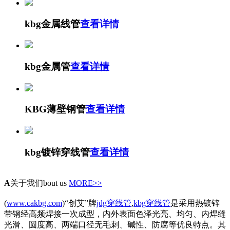
kbg金属线管
查看详情
kbg金属管
查看详情
KBG薄壁钢管
查看详情
kbg镀锌穿线管
查看详情
A
关于我们
bout us
MORE>>
(
www.cakbg.com
)“创艾”牌
jdg穿线管
,
kbg穿线管
是采用热镀锌
带钢经高频焊接一次成型，内外表面色泽光亮、均匀、内焊缝
光滑、圆度高、两端口径无毛刺、碱性、防腐等优良特点。其