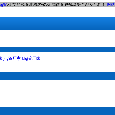
bg管
,创艾穿线管,电缆桥架,金属软管,铁线盒等产品及配件！
网站
家
jdg管厂家
kbg管厂家