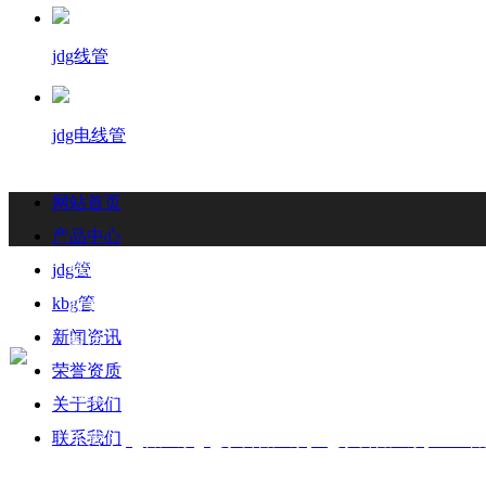
jdg线管
jdg电线管
网站首页
产品中心
联系我们
Contact
jdg管
kbg管
联系人：梁先生
新闻资讯
电话：18006901992/18006901993
荣誉资质
地址：福州闽侯县林森大道青口钢材市场A区3-7门
关于我们
联系我们
主营：
jdg管厂家
,
jdg穿线管厂家
,
kbg穿线管
厂家
,
KBG