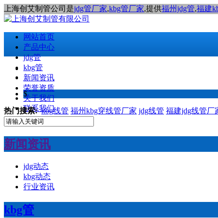
上海创艾制管公司是
jdg管厂家
,
kbg管厂家
,提供
福州jdg管
,
福建k
网站首页
产品中心
jdg管
kbg管
新闻资讯
荣誉资质
$
关于我们
联系我们
热门搜索:
kbg线管
福州kbg穿线管厂家
jdg线管
福建jdg线管厂
新闻资讯
jdg动态
kbg动态
行业资讯
kbg管