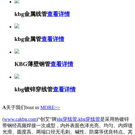
kbg金属线管
查看详情
kbg金属管
查看详情
KBG薄壁钢管
查看详情
kbg镀锌穿线管
查看详情
A
关于我们
bout us
MORE>>
(
www.cakbg.com
)“创艾”牌
jdg穿线管
,
kbg穿线管
是采用热镀锌
带钢经高频焊接一次成型，内外表面色泽光亮、均匀、内焊缝
光滑、圆度高、两端口径无毛刺、碱性、防腐等优良特点。其