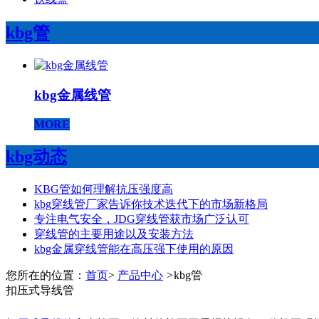
kbg管
kbg金属线管
MORE
kbg动态
KBG管如何理解抗压强度高
kbg穿线管厂家告诉你技术迭代下的市场新格局
专注电气安全，JDG穿线管获市场广泛认可
穿线管的主要用途以及安装方法
kbg金属穿线管能在高压强下使用的原因
您所在的位置：
首页
>
产品中心
>
kbg管
扣压式导线管