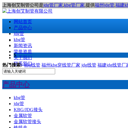
上海创艾制管公司是
jdg管厂家
,
kbg管厂家
,提供
福州jdg管
,
福建k
网站首页
产品中心
jdg管
kbg管
新闻资讯
荣誉资质
$
关于我们
联系我们
热门搜索:
kbg线管
福州kbg穿线管厂家
jdg线管
福建jdg线管厂
产品中心
kbg管
jdg管
KBG/JDG接头
金属软管
金属软管接头
铁线盒