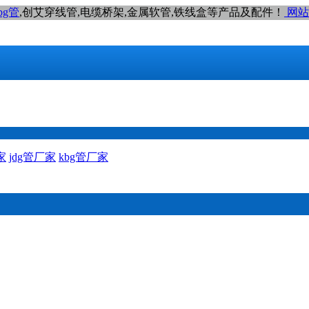
bg管
,创艾穿线管,电缆桥架,金属软管,铁线盒等产品及配件！
网站
家
jdg管厂家
kbg管厂家