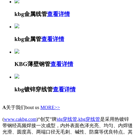
kbg金属线管
查看详情
kbg金属管
查看详情
KBG薄壁钢管
查看详情
kbg镀锌穿线管
查看详情
A
关于我们
bout us
MORE>>
(
www.cakbg.com
)“创艾”牌
jdg穿线管
,
kbg穿线管
是采用热镀锌
带钢经高频焊接一次成型，内外表面色泽光亮、均匀、内焊缝
光滑、圆度高、两端口径无毛刺、碱性、防腐等优良特点。其