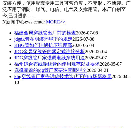
安装方便，使用配套专用工具可弯角度，不变形，不断裂。广
泛应用于消防、煤气、电信、电气及支撑用管。本厂自创至
今,已引进多... ...
N
新闻中心
ews center
MORE>>
福建金属穿线管出厂前的检查
2026-07-08
jdg线管在明装环境下的规定
2026-07-08
KBG管如何理解抗压强度高
2026-06-04
JDG金属穿线管的紧定式连接分析
2026-06-04
JDG穿线管厂家强调电线穿线用途
2026-05-07
福州综合布线穿线管的使用规范以及要求
2026-05-07
选择靠谱的jdg管厂家要注意哪些？
2026-04-21
kbg穿线管厂家告诉你技术迭代下的市场新格局
2026-04-
10
联系人：梁先生
电话：18006901992/18006901993
地址：福州闽侯县林森大道青口钢材市场A区3-7门
热搜:
jdg管厂家
,
jdg穿线管厂家
,
kbg穿线管厂家
,
KBG管厂家