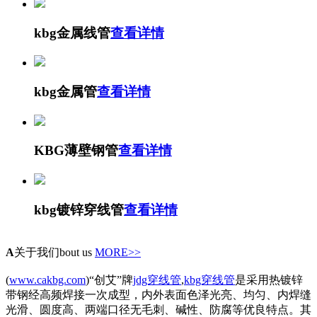
kbg金属线管
查看详情
kbg金属管
查看详情
KBG薄壁钢管
查看详情
kbg镀锌穿线管
查看详情
A
关于我们
bout us
MORE>>
(
www.cakbg.com
)“创艾”牌
jdg穿线管
,
kbg穿线管
是采用热镀锌
带钢经高频焊接一次成型，内外表面色泽光亮、均匀、内焊缝
光滑、圆度高、两端口径无毛刺、碱性、防腐等优良特点。其