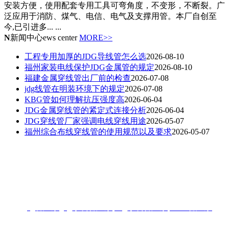
安装方便，使用配套专用工具可弯角度，不变形，不断裂。广
泛应用于消防、煤气、电信、电气及支撑用管。本厂自创至
今,已引进多... ...
N
新闻中心
ews center
MORE>>
工程专用加厚的JDG导线管怎么选
2026-08-10
福州家装电线保护JDG金属管的规定
2026-08-10
福建金属穿线管出厂前的检查
2026-07-08
jdg线管在明装环境下的规定
2026-07-08
KBG管如何理解抗压强度高
2026-06-04
JDG金属穿线管的紧定式连接分析
2026-06-04
JDG穿线管厂家强调电线穿线用途
2026-05-07
福州综合布线穿线管的使用规范以及要求
2026-05-07
联系人：梁先生
电话：18006901992/18006901993
地址：福州闽侯县林森大道青口钢材市场A区3-7门
热搜:
jdg管厂家
,
jdg穿线管厂家
,
kbg穿线管厂家
,
KBG管厂家
上海创艾制管公司是jdg管厂家,kbg管厂家,提供福州jdg管,福建