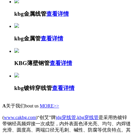
kbg金属线管
查看详情
kbg金属管
查看详情
KBG薄壁钢管
查看详情
kbg镀锌穿线管
查看详情
A
关于我们
bout us
MORE>>
(
www.cakbg.com
)“创艾”牌
jdg穿线管
,
kbg穿线管
是采用热镀锌
带钢经高频焊接一次成型，内外表面色泽光亮、均匀、内焊缝
光滑、圆度高、两端口径无毛刺、碱性、防腐等优良特点。其