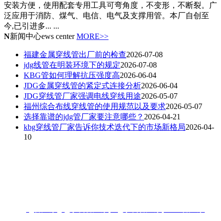
安装方便，使用配套专用工具可弯角度，不变形，不断裂。广
泛应用于消防、煤气、电信、电气及支撑用管。本厂自创至
今,已引进多... ...
N
新闻中心
ews center
MORE>>
福建金属穿线管出厂前的检查
2026-07-08
jdg线管在明装环境下的规定
2026-07-08
KBG管如何理解抗压强度高
2026-06-04
JDG金属穿线管的紧定式连接分析
2026-06-04
JDG穿线管厂家强调电线穿线用途
2026-05-07
福州综合布线穿线管的使用规范以及要求
2026-05-07
选择靠谱的jdg管厂家要注意哪些？
2026-04-21
kbg穿线管厂家告诉你技术迭代下的市场新格局
2026-04-
10
联系人：梁先生
电话：18006901992/18006901993
地址：福州闽侯县林森大道青口钢材市场A区3-7门
热搜:
jdg管厂家
,
jdg穿线管厂家
,
kbg穿线管厂家
,
KBG管厂家