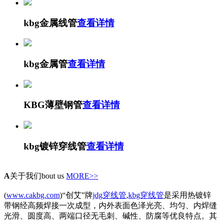
kbg金属线管
查看详情
kbg金属管
查看详情
KBG薄壁钢管
查看详情
kbg镀锌穿线管
查看详情
A
关于我们
bout us
MORE>>
(
www.cakbg.com
)“创艾”牌
jdg穿线管
,
kbg穿线管
是采用热镀锌
带钢经高频焊接一次成型，内外表面色泽光亮、均匀、内焊缝
光滑、圆度高、两端口径无毛刺、碱性、防腐等优良特点。其