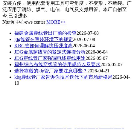
安装方便，使用配套专用工具可弯角度，不变形，不断裂。广
泛应用于消防、煤气、电信、电气及支撑用管。本厂自创至
今,已引进多... ...
N
新闻中心
ews center
MORE>>
福建金属穿线管出厂前的检查
2026-07-08
jdg线管在明装环境下的规定
2026-07-08
KBG管如何理解抗压强度高
2026-06-04
JDG金属穿线管的紧定式连接分析
2026-06-04
JDG穿线管厂家强调电线穿线用途
2026-05-07
福州综合布线穿线管的使用规范以及要求
2026-05-07
选择靠谱的jdg管厂家要注意哪些？
2026-04-21
kbg穿线管厂家告诉你技术迭代下的市场新格局
2026-04-
10
联系人：梁先生
电话：18006901992/18006901993
地址：福州闽侯县林森大道青口钢材市场A区3-7门
热搜:
jdg管厂家
,
jdg穿线管厂家
,
kbg穿线管厂家
,
KBG管厂家