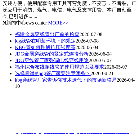
安装方便，使用配套专用工具可弯角度，不变形，不断裂。广
泛应用于消防、煤气、电信、电气及支撑用管。本厂自创至
今,已引进多... ...
N
新闻中心
ews center
MORE>>
福建金属穿线管出厂前的检查
2026-07-08
jdg线管在明装环境下的规定
2026-07-08
KBG管如何理解抗压强度高
2026-06-04
JDG金属穿线管的紧定式连接分析
2026-06-04
JDG穿线管厂家强调电线穿线用途
2026-05-07
福州综合布线穿线管的使用规范以及要求
2026-05-07
选择靠谱的jdg管厂家要注意哪些？
2026-04-21
kbg穿线管厂家告诉你技术迭代下的市场新格局
2026-04-
10
联系人：梁先生
电话：18006901992/18006901993
地址：福州闽侯县林森大道青口钢材市场A区3-7门
热搜:
jdg管厂家
,
jdg穿线管厂家
,
kbg穿线管厂家
,
KBG管厂家