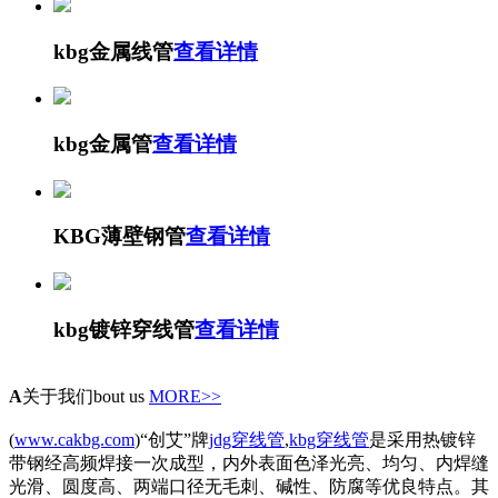
kbg金属线管
查看详情
kbg金属管
查看详情
KBG薄壁钢管
查看详情
kbg镀锌穿线管
查看详情
A
关于我们
bout us
MORE>>
(
www.cakbg.com
)“创艾”牌
jdg穿线管
,
kbg穿线管
是采用热镀锌
带钢经高频焊接一次成型，内外表面色泽光亮、均匀、内焊缝
光滑、圆度高、两端口径无毛刺、碱性、防腐等优良特点。其