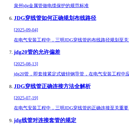
泉州jdg金属管做电缆保护的规范标准
JDG穿线管如何正确规划布线路径
[2025-09-04]
在电气安装工程中，三明JDG穿线管的布线路径规划至
jdg20管的允许偏差
[2025-08-13]
jdg20管，即套接紧定式镀锌钢导管，在电气安装工程
JDG穿线管正确连接方法全解析
[2025-07-19]
在电气安装工程中，三明JDG穿线管的正确连接至关重
jdg线管对连接套管的规定