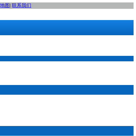
地图
|
联系我们