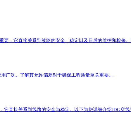
关重要，它直接关系到线路的安全、稳定以及日后的维护和检修。以
中应用广泛。了解其允许偏差对于确保工程质量至关重要。
要，它直接关系到线路的安全与稳定。以下为您详细介绍JDG穿