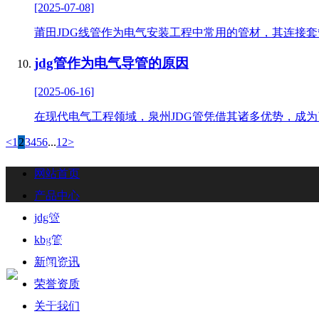
[2025-07-08]
莆田JDG线管作为电气安装工程中常用的管材，其连接
jdg管作为电气导管的原因
[2025-06-16]
在现代电气工程领域，泉州JDG管凭借其诸多优势，成
<
1
2
3
4
5
6
...
12
>
网站首页
产品中心
联系我们
Contact
jdg管
kbg管
联系人：梁先生
新闻资讯
电话：18006901992/18006901993
荣誉资质
地址：福州闽侯县林森大道青口钢材市场A区3-7门
关于我们