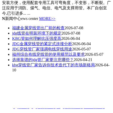
安装方便，使用配套专用工具可弯角度，不变形，不断裂。广
泛应用于消防、煤气、电信、电气及支撑用管。本厂自创至
今,已引进多... ...
N
新闻中心
ews center
MORE>>
福建金属穿线管出厂前的检查
2026-07-08
jdg线管在明装环境下的规定
2026-07-08
KBG管如何理解抗压强度高
2026-06-04
JDG金属穿线管的紧定式连接分析
2026-06-04
JDG穿线管厂家强调电线穿线用途
2026-05-07
福州综合布线穿线管的使用规范以及要求
2026-05-07
选择靠谱的jdg管厂家要注意哪些？
2026-04-21
kbg穿线管厂家告诉你技术迭代下的市场新格局
2026-04-
10
联系人：梁先生
电话：18006901992/18006901993
地址：福州闽侯县林森大道青口钢材市场A区3-7门
热搜:
jdg管厂家
,
jdg穿线管厂家
,
kbg穿线管厂家
,
KBG管厂家