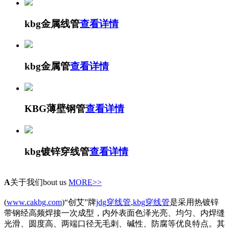
kbg金属线管
查看详情
kbg金属管
查看详情
KBG薄壁钢管
查看详情
kbg镀锌穿线管
查看详情
A
关于我们
bout us
MORE>>
(
www.cakbg.com
)“创艾”牌
jdg穿线管
,
kbg穿线管
是采用热镀锌
带钢经高频焊接一次成型，内外表面色泽光亮、均匀、内焊缝
光滑、圆度高、两端口径无毛刺、碱性、防腐等优良特点。其