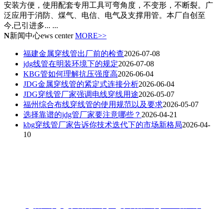
安装方便，使用配套专用工具可弯角度，不变形，不断裂。广
泛应用于消防、煤气、电信、电气及支撑用管。本厂自创至
今,已引进多... ...
N
新闻中心
ews center
MORE>>
福建金属穿线管出厂前的检查
2026-07-08
jdg线管在明装环境下的规定
2026-07-08
KBG管如何理解抗压强度高
2026-06-04
JDG金属穿线管的紧定式连接分析
2026-06-04
JDG穿线管厂家强调电线穿线用途
2026-05-07
福州综合布线穿线管的使用规范以及要求
2026-05-07
选择靠谱的jdg管厂家要注意哪些？
2026-04-21
kbg穿线管厂家告诉你技术迭代下的市场新格局
2026-04-
10
联系人：梁先生
电话：18006901992/18006901993
地址：福州闽侯县林森大道青口钢材市场A区3-7门
热搜:
jdg管厂家
,
jdg穿线管厂家
,
kbg穿线管厂家
,
KBG管厂家