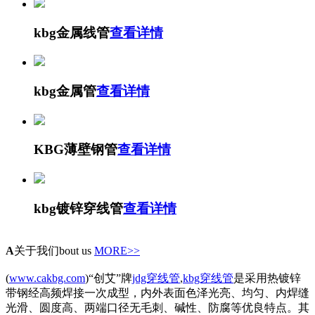
kbg金属线管
查看详情
kbg金属管
查看详情
KBG薄壁钢管
查看详情
kbg镀锌穿线管
查看详情
A
关于我们
bout us
MORE>>
(
www.cakbg.com
)“创艾”牌
jdg穿线管
,
kbg穿线管
是采用热镀锌
带钢经高频焊接一次成型，内外表面色泽光亮、均匀、内焊缝
光滑、圆度高、两端口径无毛刺、碱性、防腐等优良特点。其