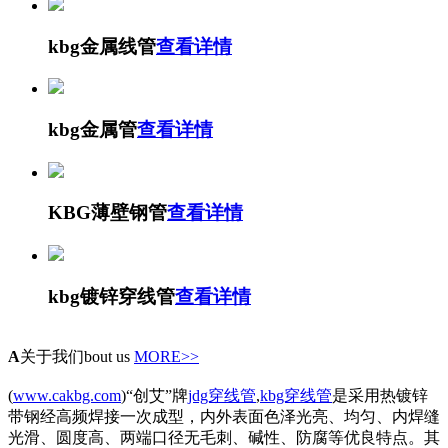
kbg金属线管
查看详情
kbg金属管
查看详情
KBG薄壁钢管
查看详情
kbg镀锌穿线管
查看详情
A
关于我们
bout us
MORE>>
(
www.cakbg.com
)“创艾”牌
jdg穿线管
,
kbg穿线管
是采用热镀锌
带钢经高频焊接一次成型，内外表面色泽光亮、均匀、内焊缝
光滑、圆度高、两端口径无毛刺、碱性、防腐等优良特点。其