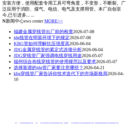
安装方便，使用配套专用工具可弯角度，不变形，不断裂。广
泛应用于消防、煤气、电信、电气及支撑用管。本厂自创至
今,已引进多... ...
N
新闻中心
ews center
MORE>>
福建金属穿线管出厂前的检查
2026-07-08
jdg线管在明装环境下的规定
2026-07-08
KBG管如何理解抗压强度高
2026-06-04
JDG金属穿线管的紧定式连接分析
2026-06-04
JDG穿线管厂家强调电线穿线用途
2026-05-07
福州综合布线穿线管的使用规范以及要求
2026-05-07
选择靠谱的jdg管厂家要注意哪些？
2026-04-21
kbg穿线管厂家告诉你技术迭代下的市场新格局
2026-04-
10
联系人：梁先生
电话：18006901992/18006901993
地址：福州闽侯县林森大道青口钢材市场A区3-7门
热搜:
jdg管厂家
,
jdg穿线管厂家
,
kbg穿线管厂家
,
KBG管厂家