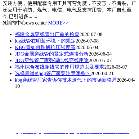
安装方便，使用配套专用工具可弯角度，不变形，不断裂。广
泛应用于消防、煤气、电信、电气及支撑用管。本厂自创至
今,已引进多... ...
N
新闻中心
ews center
MORE>>
福建金属穿线管出厂前的检查
2026-07-08
jdg线管在明装环境下的规定
2026-07-08
KBG管如何理解抗压强度高
2026-06-04
JDG金属穿线管的紧定式连接分析
2026-06-04
JDG穿线管厂家强调电线穿线用途
2026-05-07
福州综合布线穿线管的使用规范以及要求
2026-05-07
选择靠谱的jdg管厂家要注意哪些？
2026-04-21
kbg穿线管厂家告诉你技术迭代下的市场新格局
2026-04-
10
联系人：梁先生
电话：18006901992/18006901993
地址：福州闽侯县林森大道青口钢材市场A区3-7门
热搜:
jdg管厂家
,
jdg穿线管厂家
,
kbg穿线管厂家
,
KBG管厂家