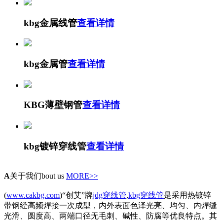
kbg金属线管
查看详情
kbg金属管
查看详情
KBG薄壁钢管
查看详情
kbg镀锌穿线管
查看详情
A
关于我们
bout us
MORE>>
(
www.cakbg.com
)“创艾”牌
jdg穿线管
,
kbg穿线管
是采用热镀锌
带钢经高频焊接一次成型，内外表面色泽光亮、均匀、内焊缝
光滑、圆度高、两端口径无毛刺、碱性、防腐等优良特点。其