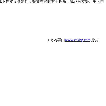
线不连接设备器件；管道布线时有于拐角，线路分支等。里面电
（此内容由
www.cakbg.com
提供）