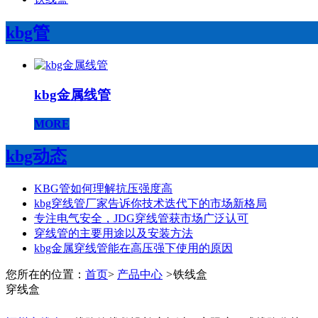
kbg管
kbg金属线管
MORE
kbg动态
KBG管如何理解抗压强度高
kbg穿线管厂家告诉你技术迭代下的市场新格局
专注电气安全，JDG穿线管获市场广泛认可
穿线管的主要用途以及安装方法
kbg金属穿线管能在高压强下使用的原因
您所在的位置：
首页
>
产品中心
>
铁线盒
穿线盒