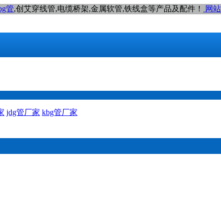
bg管
,创艾穿线管,电缆桥架,金属软管,铁线盒等产品及配件！
网站
家
jdg管厂家
kbg管厂家